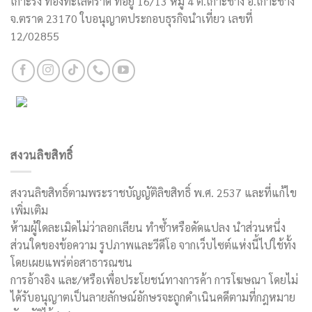
เกาะรัง ท่องทะเลตราด ที่อยู่ 16/13 หมู่ 4 ต.เกาะช้าง อ.เกาะช้าง
จ.ตราด 23170 ใบอนุญาตประกอบธุรกิจนำเที่ยว เลขที่
12/02855
สงวนลิขสิทธิ์
สงวนลิขสิทธิ์ตามพระราชบัญญัติลิขสิทธิ์ พ.ศ. 2537 และที่แก้ไข
เพิ่มเติม
ห้ามผู้ใดละเมิดไม่ว่าลอกเลียน ทำซ้ำหรือดัดแปลง นำส่วนหนึ่ง
ส่วนใดของข้อความ รูปภาพและวีดีโอ จากเว็บไซต์แห่งนี้ไปใช้ทั้ง
โดยเผยแพร่ต่อสาธารณชน
การอ้างอิง และ/หรือเพื่อประโยชน์ทางการค้า การโฆษณา โดยไม่
ได้รับอนุญาตเป็นลายลักษณ์อักษรจะถูกดำเนินคดีตามที่กฎหมาย