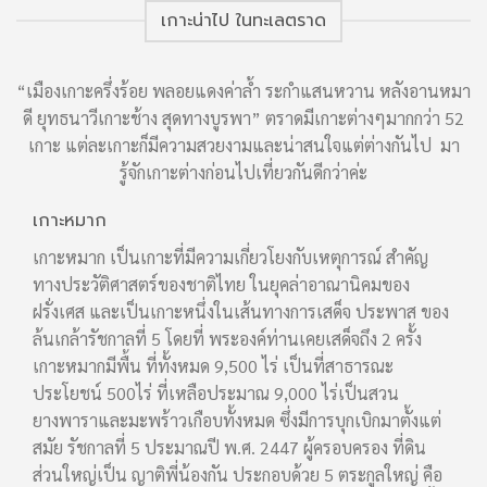
เกาะน่าไป ในทะเลตราด
“เมืองเกาะครึ่งร้อย พลอยแดงค่าล้ำ ระกำแสนหวาน หลังอานหมา
ดี ยุทธนาวีเกาะช้าง สุดทางบูรพา” ตราดมีเกาะต่างๆมากกว่า 52
เกาะ แต่ละเกาะก็มีความสวยงามและน่าสนใจแต่ต่างกันไป มา
รู้จักเกาะต่างก่อนไปเที่ยวกันดีกว่าค่ะ
เกาะหมาก
เกาะ
อง
เกาะหมาก เป็นเกาะที่มีความเกี่ยวโยงกับเหตุการณ์ สำคัญ
เกาะ
ูเขา
ทางประวัติศาสตร์ของชาติไทย ในยุคล่าอาณานิคมของ
ประ
าด
ฝรั่งเศส และเป็นเกาะหนึ่งในเส้นทางการเสด็จ ประพาส ของ
อันด
เช่น
ล้นเกล้ารัชกาลที่ 5 โดยที่ พระองค์ท่านเคยเสด็จถึง 2 ครั้ง
ใหญ
ท่อง
เกาะหมากมีพื้น ที่ทั้งหมด 9,500 ไร่ เป็นที่สาธารณะ
ที่ส
หาด
ประโยชน์ 500ไร่ ที่เหลือประมาณ 9,000 ไร่เป็นสวน
กูดม
จ้า
ยางพาราและมะพร้าวเกือบทั้งหมด ซึ่งมีการบุกเบิกมาตั้งแต่
ร่มร
ฝั่ง
สมัย รัชกาลที่ 5 ประมาณปี พ.ศ. 2447 ผู้ครอบครอง ที่ดิน
มรก
มา
ส่วนใหญ่เป็น ญาติพี่น้องกัน ประกอบด้วย 5 ตระกูลใหญ่ คือ
ออก”