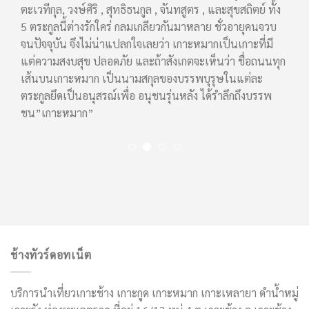
ดิน
ตะเวทีกุล, วงษ์ศิริ , สุทธิธนกูล , จันทสูตร , และสุขสถิตย์ ทั้ง
ป่าช
านค้า
5 ตระกูลนี้ต่างรักใคร่ กลมเกลียวกันมาหลาย ชั่วอายุคนจวบ
และ
พรส
จนปัจจุบัน จึงไม่น่าแปลกใจเลยว่า เกาะหมากเป็นเกาะที่มี
ะที่
แต่ความสงบสุข ปลอดภัย และถ้าสังเกตจะเห็นว่า ชื่อถนนทุก
า
เส้นบนเกาะหมาก เป็นนามสกุลของบรรพบุรุษในแต่ละ
ราว
ตระกูลยึดเป็นอนุสรณ์เพื่อ อนุชนรุ่นหลัง ได้รำลึกถึงบรรพ
ชน”เกาะหมาก”
ช้างทัวร์ดอทเน็ต
บริการนำเที่ยวเกาะช้าง เกาะกูด เกาะหมาก เกาะเหลายา ดำน้ำหมู่