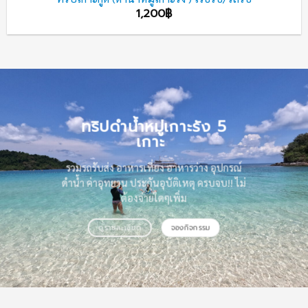
1,200
฿
ทริปดำน้ำหมู่เกาะรัง 5
เกาะ
รวมรถรับส่ง อาหารเที่ยง อาหารว่าง อุปกรณ์
ดำน้ำ ค่าอุทยาน ประกันอุบัติเหตุ ครบจบ!! ไม่
ต้องจ่ายใดๆเพิ่ม
ดูรายละเอียด
จองกิจกรรม