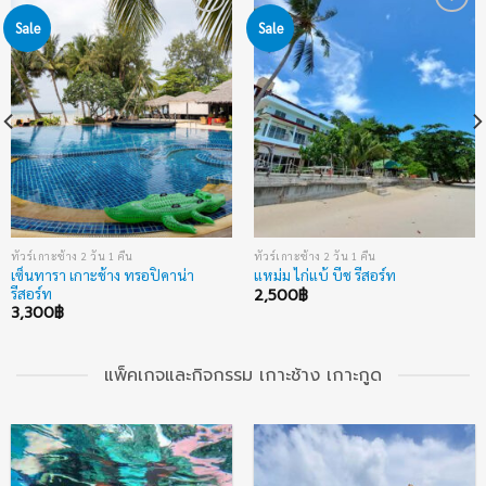
Sale
Sale
Add to
Add to
wishlist
wishlist
ทัวร์เกาะช้าง 2 วัน 1 คืน
ทัวร์เกาะช้าง 2 วัน 1 คืน
เซ็นทารา เกาะช้าง ทรอปิคาน่า
แหม่ม ไก่แบ้ บีช รีสอร์ท
รีสอร์ท
2,500
฿
3,300
฿
แพ็คเกจและกิจกรรม เกาะช้าง เกาะกูด