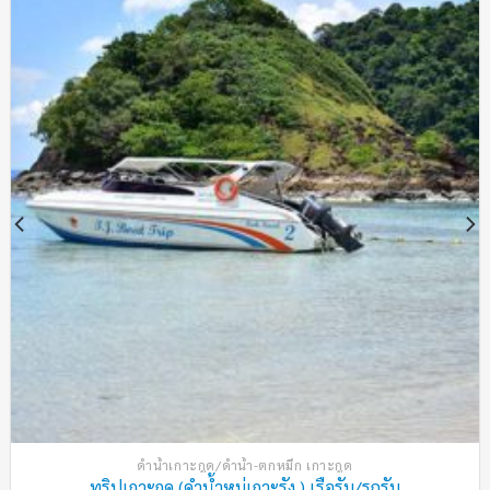
wishlist
ดำน้ำเกาะกูด/ดำน้ำ-ตกหมึก เกาะกูด
ทริปเกาะกูด (ดำน้ำหมู่เกาะรัง ) เรือรับ/รถรับ