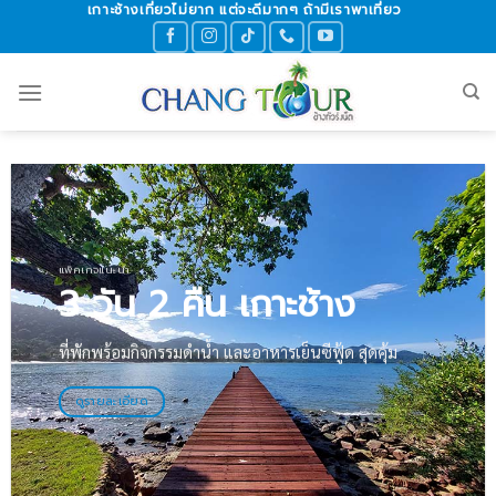
เกาะช้างเที่ยวไม่ยาก แต่จะดีมากๆ ถ้ามีเราพาเที่ยว
Skip
to
content
แพ็คเกจแนะนำ
3 วัน 2 คืน เกาะช้าง
ที่พักพร้อมกิจกรรมดำน้ำ และอาหารเย็นซีฟู้ด สุดคุ้ม
ดูรายละเอียด