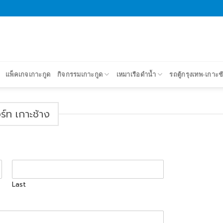
แพ็คเกจเกาะกูด
กิจกรรมเกาะกูด
เหมาเรือดำน้ำ
รถตู้กรุงเทพ-เกาะช
ร์ท เกาะช้าง
Last