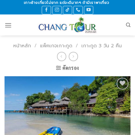
เกาะช้างเที่ยวไม่ยาก แต่จะดีมากๆ ถ้ามีเราพาเที่ยว
Skip
to
content
หน้าหลัก
/
แพ็คเกจเกาะกูด
/
เกาะกูด 3 วัน 2 คืน
คัดกรอง
Add to
wishlist