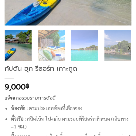
กัปตัน ฮุก รีสอร์ท เกาะกูด
9,000
฿
แพ็คเกจรวมรายการดังนี้
ห้องพัก :
ตามประเภทห้องที่เลือกจอง
ตั๋วเรือ
: สปีดโบ้ท ไป-กลับ ตามรอบที่รีสอร์ทกำหนด (เดินทาง
~1 ชม.)