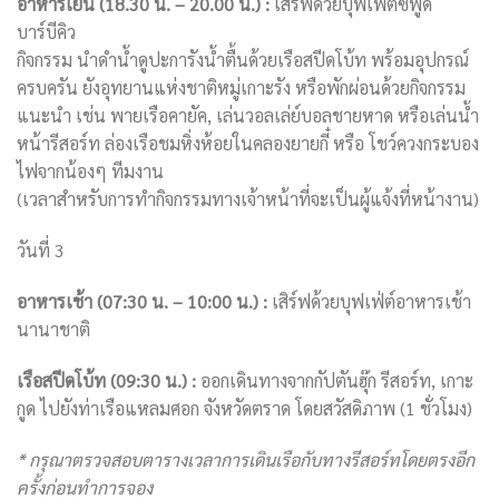
อาหารเย็น (18.30 น. – 20.00 น.) :
เสิร์ฟด้วยบุฟเฟ่ต์ซีฟู้ด
บาร์บีคิว
กิจกรรม นำดำน้ำดูปะการังน้ำตื้นด้วยเรือสปีดโบ้ท พร้อมอุปกรณ์
ครบครัน ยังอุทยานแห่งชาติหมู่เกาะรัง หรือพักผ่อนด้วยกิจกรรม
แนะนำ เช่น พายเรือคายัค, เล่นวอลเล่ย์บอลชายหาด หรือเล่นน้ำ
หน้ารีสอร์ท ล่องเรือชมหิ่งห้อยในคลองยายกี๋ หรือ โชว์ควงกระบอง
ไฟจากน้องๆ ทีมงาน
(เวลาสำหรับการทำกิจกรรมทางเจ้าหน้าที่จะเป็นผู้แจ้งที่หน้างาน)
วันที่ 3
อาหารเช้า (07:30 น. – 10:00 น.) :
เสิร์ฟด้วยบุฟเฟ่ต์อาหารเช้า
นานาชาติ
เรือสปีดโบ้ท (09:30 น.) :
ออกเดินทางจากกัปตันฮุ๊ก รีสอร์ท, เกาะ
กูด ไปยังท่าเรือแหลมศอก จังหวัดตราด โดยสวัสดิภาพ (1 ชั่วโมง)
* กรุณาตรวจสอบตารางเวลาการเดินเรือกับทางรีสอร์ทโดยตรงอีก
ครั้งก่อนทำการจอง