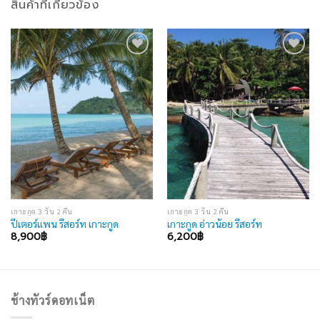
สินค้าที่เกี่ยวข้อง
Add to
Add to
wishlist
wishlist
เกาะกูด 3 วัน 2 คืน
เกาะกูด 3 วัน 2 คืน
ปีเตอร์แพน รีสอร์ท เกาะกูด
เกาะกูด อ่าวน้อย รีสอร์ท
8,900
฿
6,200
฿
ช้างทัวร์ดอทเน็ต