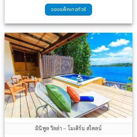
จองแพ็คเกจทัวร์
มินิพูล วิลล่า – โมเดิร์น สไตลน์