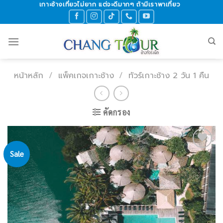
เกาะช้างเที่ยวไม่ยาก แต่จะดีมากๆ ถ้ามีเราพาเที่ยว
Skip
to
content
หน้าหลัก
/
แพ็คเกจเกาะช้าง
/
ทัวร์เกาะช้าง 2 วัน 1 คืน
คัดกรอง
Sale
Add to
wishlist