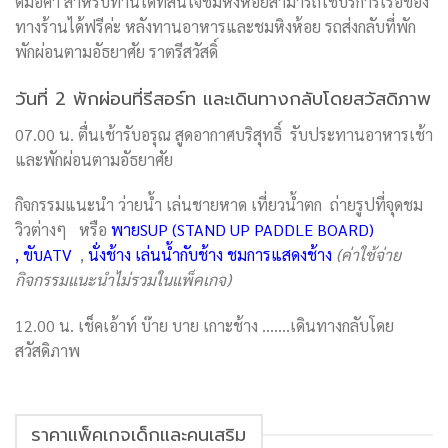
ดมื้อค่ำ สำหรับท่านใดที่สนใจชมหิงห้อยสามารถใช้บริการเรือของ
ทางร้านได้ฟรีค่ะ หลังทานอาหารและชมหิงห้อย รถส่งกลับที่พัก
พักผ่อนตามอัธยาศัย ราตรีสวัสดิ์
วันที่ 2 พักผ่อนที่รีสอร์ท และเดินทางกลับโดยสวัสดิภาพ
07.00 น. ตื่นเช้ารับอรุณ สูดอากาศบริสุทธิ์ รับประทานอาหารเช้า
และพักผ่อนตามอัธยาศัย
กิจกรรมแนะนำ ว่ายน้ำ เล่นชายหาด เที่ยวน้ำตก ถ่ายรูปที่จุดชม
วิวต่างๆ หรือ
พายSUP (STAND UP PADDLE BOARD)
,
ขับATV
,
นั่งช้าง เล่นน้ำกับช้าง ชมการแสดงช้าง
(ค่าใช้จ่าย
กิจกรรมแนะนำไม่รวมในแพ็คเกจ)
12.00 น. เช็คเอ้าท์ บ๊าย บาย เกาะช้าง …….เดินทางกลับโดย
สวัสดิภาพ
ราคาแพ็คเกจเด็กและคนเสริม