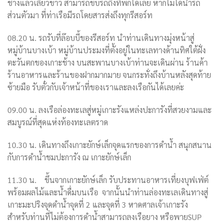
ช้างแล้วเลี้ยวขาว สามารถขับรถถึงทีพักได้เลย หากไม่ได้นำรถ
ส่วนตัวมา ที่ท่าเรือมีรถโดยสารส่งถึงทุกรีสอร์ท
08.20 น. รถรับที่ล๊อบบี้ของรีสอร์ท นำท่านเดินทางมุ่งหน้าสู่
หมู่บ้านบางเบ้า หมู่บ้านประมงที่ตั้งอยู่ในทะเลทางด้านทิศใต้ฝั่ง
ตะวันตกของเกาะช้าง บนสะพานบางเบ้าท่านจะเดินผ่าน ร้านค้า
ร้านอาหารและร้านของฝากมากมาย จนกระทั่งถึงบ้านหลังสุดท้าย
ซ้ายมือ รับตั๋วกับเจ้าหน้าที่ของเราและลงเรือกันได้เลยค่ะ
09.00 น. ลงเรือล่องทะเลสู่หมู่เกาะรังแหล่งปะการังที่สวยงามและ
สมบูรณ์ที่สุดแห่งท้องทะเลตราด
10.30 น. เดินทางถึงเกาะยักษ์เล็กจุดแรกของการดำน้ำ สนุกสนาน
กับการดำน้ำชมปะการัง ณ เกาะยักษ์เล็ก
11.30
น.
ขึ้นจากเกาะยักษ์เล็ก รับประทานอาหารเที่ยงบุฟเฟ่ต์
พร้อมผลไม้และน้ำดื่มบนเรือ
จากนั้นนำท่านล่องทะเลเดินทางสู่
เกาะมะปริงจุดดำน้ำจุดที่
2 และจุดที่ 3 หาดศาลเจ้าเกาะรัง
สำหรับท่านที่ไม่ต้องการดำน้ำสามารถลงเรือยาง หรือพายSUP