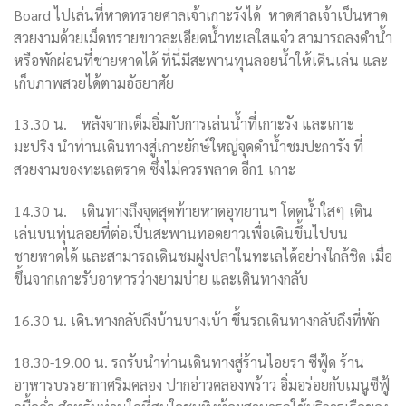
Board ไปเล่นที่หาดทรายศาลเจ้าเกาะรังได้ หาดศาลเจ้าเป็นหาด
สวยงามด้วยเม็ดทรายขาวละเอียดน้ำทะเลใสแจ๋ว สามารถลงดำน้ำ
หรือพักผ่อนที่ชายหาดได้ ที่นี่มีสะพานทุนลอยน้ำให้เดินเล่น และ
เก็บภาพสวยได้ตามอัธยาศัย
13.30
น.
หลังจากเต็มอิ่มกับการเล่นน้ำที่เกาะรัง และเกาะ
มะปริง นำท่านเดินทางสู่เกาะยักษ์ใหญ่จุดดำน้ำชมปะการัง
ที่
สวยงามของทะเลตราด ซึ่งไม่ควรพลาด อีก
1
เกาะ
14.30 น. เดินทางถึงจุดสุดท้ายหาดอุทยานฯ โดดน้ำใสๆ เดิน
เล่นบนทุ่นลอยที่ต่อเป็นสะพานทอดยาวเพื่อเดินขึ้นไปบน
ชายหาดได้ และสามารถเดินชมฝูงปลาในทะเลได้อย่างใกล้ชิด เมื่อ
ขึ้นจากเกาะรับอาหารว่างยามบ่าย และเดินทางกลับ
16.30 น. เดินทางกลับถึงบ้านบางเบ้า ขึ้นรถเดินทางกลับถึงที่พัก
18.30-19.00 น. รถรับนำท่านเดินทางสู่ร้านไอยรา ซีฟู้ด ร้าน
อาหารบรรยากาศริมคลอง ปากอ่าวคลองพร้าว อิ่มอร่อยกับเมนูซีฟู้