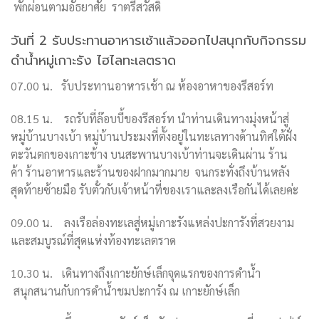
พักผ่อนตามอัธยาศัย ราตรีสวัสดิ์
วันที่ 2 รับประทานอาหารเช้าแล้วออกไปสนุกกับกิจกรรม
ดำน้ำหมู่เกาะรัง ไฮไลทะเลตราด
07.00 น. รับประทานอาหารเช้า ณ ห้องอาหาของรีสอร์ท
08.15
น.
รถรับที่ล๊อบบี้ของรีสอร์ท นำท่านเดินทางมุ่งหน้าสู่
หมู่บ้านบางเบ้า หมู่บ้านประมงที่ตั้งอยู่ในทะเลทางด้านทิศใต้ฝั่ง
ตะวันตกของเกาะช้าง บนสะพานบางเบ้าท่านจะเดินผ่าน
ร้าน
ค้า
ร้านอาหารและร้านของฝากมากมาย จนกระทั่งถึงบ้านหลัง
สุดท้ายซ้ายมือ รับตั๋วกับเจ้าหน้าที่ของเราและลงเรือกันได้เลยค่ะ
09.00
น.
ลงเรือล่องทะเลสู่หมู่เกาะรังแหล่งปะการังที่สวยงาม
และสมบูรณ์ที่สุดแห่งท้องทะเลตราด
10.30
น.
เดินทางถึงเกาะยักษ์เล็กจุดแรกของการดำน้ำ
สนุกสนานกับการดำน้ำชมปะการัง ณ เกาะยักษ์เล็ก