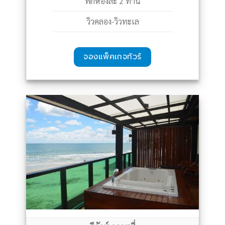
พักห้องละ 2 ท่าน
วิวคลอง-วิวทะเล
จองแพ็คเกจทัวร์