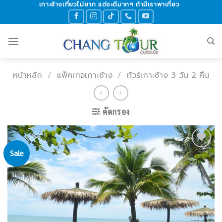
เกาะช้างเที่ยวไม่ยาก แต่จะดีมากๆ ถ้ามีเราพาเที่ยว
Skip
to
content
หน้าหลัก
/
แพ็คเกจเกาะช้าง
/
ทัวร์เกาะช้าง 3 วัน 2 คืน
คัดกรอง
Sale
Add to
wishlist