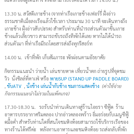
13.30 น. สวัสดีเกาะช้าง (จากท่าเรือเกาะช้างเฟอร์รี่ ฝั่งอ่าว
ธรรมชาติเมื่อลงเรือแล้วใช้เวลา ประมาณ 30 นาที จะเดินทางถึง
เกาะช้าง ฝั่งอ่าวสับปะรด) สำหรับท่านที่นำรถส่วนตัวมาขึ้นเกาะ
ช้างแล้วเลี้ยวขาว สามารถขับรถถึงทีพักได้เลย หากไม่ได้นำรถ
ส่วนตัวมา ที่ท่าเรือมีรถโดยสารส่งถึงทุกรีสอร์ท
14.00 น. เข้าที่พัก เก็บสัมภาระ พักผ่อนตามอัธยาศัย
กิจกรรมแนะนำ ว่ายน้ำ เล่นชายหาด เที่ยวน้ำตก ถ่ายรูปที่จุดชม
วิว นั่งชิลล์ที่คาเฟ่ หรือ
พายSUP (STAND UP PADDLE BOARD)
,
ขับATV
,
นั่งช้าง เล่นน้ำกับช้าง ชมการแสดงช้าง
(ค่าใช้จ่าย
กิจกรรมแนะนำไม่รวมในแพ็คเกจ)
17.30-18.30
น. รถรับนำท่านเดินทางสู่ร้านไอยรา ซีฟู้ด
ร้าน
อาหารบรรยากาศริมคลอง ปากอ่าวคลองพร้าว
อิ่มอร่อยกับเมนูซีฟู้
ดมื้อค่ำ
สำหรับท่านใดที่สนใจชมหิงห้อยสามารถใช้บริการเรือของ
ทางร้านได้ฟรีค่ะ หลังทานอาหารและชมหิงห้อย รถส่งกลับที่พัก