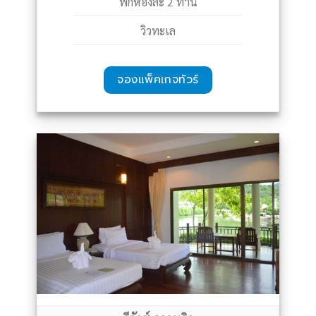
พักห้องละ 2 ท่าน
วิวทะเล
จองแพ็คเกจทัวร์