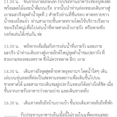
11.30
น.
ขึ้นจากเกาะยักษ์เล็ก รับประทานอาหารเที่ยงบุฟเฟ่ต์
พร้อมผลไม้และน้ำดื่มบนเรือ
จากนั้นนำท่านล่องทะเลเดินทางสู่
เกาะมะปริงจุดดำน้ำจุดที่
2
สำหรับท่านที่ชื่นชอบ หาดทรายขาว
น้ำทะเลใสแจ๋ว
ท่านสามารถขึ้นหาดทรายโดยใช้บริการเรือยาง
ของเรือใหญ่เพื่อไปเล่นน้ำที่หาดศาลเจ้าเกาะรัง หรือพายซับ
บอร์ดเล่นได้เช่นกัน ค่ะ
13.30
น.
หลังจากเต็มอิ่มกับการเล่นน้ำที่เกาะรัง และเกาะ
มะปริง นำท่านเดินทางสู่เกาะยักษ์ใหญ่จุดดำน้ำชมปะการัง
ที่
สวยงามของทะเลตราด ซึ่งไม่ควรพลาด อีก
1
เกาะ
14.30 น. เดินทางถึงจุดสุดท้ายหาดอุทยานฯ โดดน้ำใสๆ เดิน
เล่นบนทุ่นลอยที่ต่อเป็นสะพานทอดยาวเพื่อเดินขึ้นไปบน
ชายหาดได้ และสามารถเดินชมฝูงปลาในทะเลได้อย่างใกล้ชิด เมื่อ
ขึ้นจากเกาะรับอาหารว่างยามบ่าย และเดินทางกลับ
16.30
น.
เดินทางกลับถึงบ้านบางเบ้า ขึ้นรถเดินทางกลับถึงที่พัก
………….
รับประทานอาหารเย็น(มื้อนี้ไม่รวมในแพ็คเกจนะคะ)