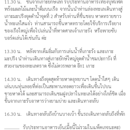
11.30
น.
ขึ้นจากเกาะยักษ์เล็ก รับประทานอาหารเที่ยงบุฟเฟ่ต์
พร้อมผลไม้และน้ำดื่มบนเรือ
จากนั้นนำท่านล่องทะเลเดินทางสู่
เกาะมะปริงจุดดำน้ำจุดที่
2
สำหรับท่านที่ชื่นชอบ หาดทรายขาว
น้ำทะเลใสแจ๋ว
ท่านสามารถขึ้นหาดทรายโดยใช้บริการเรือยาง
ของเรือใหญ่เพื่อไปเล่นน้ำที่หาดศาลเจ้าเกาะรัง หรือพายซับ
บอร์ดเล่นได้เช่นกัน ค่ะ
13.30
น.
หลังจากเต็มอิ่มกับการเล่นน้ำที่เกาะรัง และเกาะ
มะปริง นำท่านเดินทางสู่เกาะยักษ์ใหญ่จุดดำน้ำชมปะการัง
ที่
สวยงามของทะเลตราด ซึ่งไม่ควรพลาด อีก
1
เกาะ
14.30 น. เดินทางถึงจุดสุดท้ายหาดอุทยานฯ โดดน้ำใสๆ เดิน
เล่นบนทุ่นลอยที่ต่อเป็นสะพานทอดยาวเพื่อเดินขึ้นไปบน
ชายหาดได้ และสามารถเดินชมฝูงปลาในทะเลได้อย่างใกล้ชิด เมื่อ
ขึ้นจากเกาะรับอาหารว่างยามบ่าย และเดินทางกลับ
16.30
น.
เดินทางกลับถึงบ้านบางเบ้า ขึ้นรถเดินทางกลับถึงที่พัก
………….
รับประทานอาหารเย็น(มื้อนี้ไม่รวมในแพ็คเกจนะคะ)