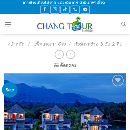
เกาะช้างเที่ยวไม่ยาก แต่จะดีมากๆ ถ้ามีเราพาเที่ยว
Skip
to
content
หน้าหลัก
/
แพ็คเกจเกาะช้าง
/
ทัวร์เกาะช้าง 3 วัน 2 คืน
คัดกรอง
Sale
Add to
wishlist