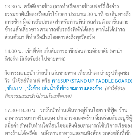
13.30 น. สวัสดีเกาะช้าง (จากท่าเรือเกาะช้างเฟอร์รี่ ฝั่งอ่าว
ธรรมชาติเมื่อลงเรือแล้วใช้เวลา ประมาณ 30 นาที จะเดินทางถึง
เกาะช้าง ฝั่งอ่าวสับปะรด) สำหรับท่านที่นำรถส่วนตัวมาขึ้นเกาะ
ช้างแล้วเลี้ยวขาว สามารถขับรถถึงทีพักได้เลย หากไม่ได้นำรถ
ส่วนตัวมา ที่ท่าเรือมีรถโดยสารส่งถึงทุกรีสอร์ท
14.00 น. เข้าที่พัก เก็บสัมภาระ พักผ่อนตามอัธยาศัย (อาน่า
รีสอร์ท มีเรือรับส่ง ไปชายหาด)
กิจกรรมแนะนำ ว่ายน้ำ เล่นชายหาด เที่ยวน้ำตก ถ่ายรูปที่จุดชม
วิว นั่งชิลล์ที่คาเฟ่ หรือ
พายSUP (STAND UP PADDLE BOARD)
,
ขับATV
,
นั่งช้าง เล่นน้ำกับช้าง ชมการแสดงช้าง
(ค่าใช้จ่าย
กิจกรรมแนะนำไม่รวมในแพ็คเกจ)
17.30-18.30
น. รถรับนำท่านเดินทางสู่ร้านไอยรา ซีฟู้ด
ร้าน
อาหารบรรยากาศริมคลอง ปากอ่าวคลองพร้าว
อิ่มอร่อยกับเมนูซีฟู้
ดมื้อค่ำ
สำหรับท่านใดที่สนใจชมหิงห้อยสามารถใช้บริการเรือของ
ทางร้านได้ฟรีค่ะ หลังทานอาหารและชมหิงห้อย รถส่งกลับที่พัก