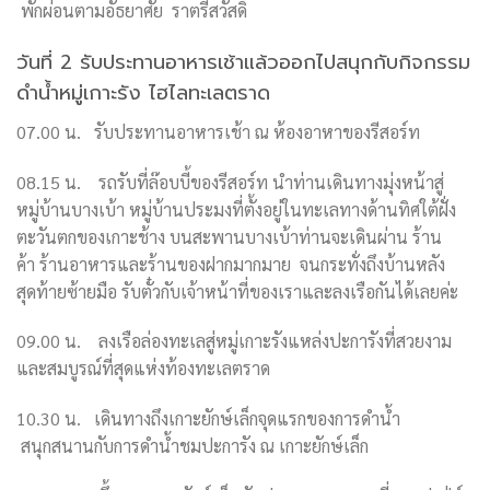
พักผ่อนตามอัธยาศัย ราตรีสวัสดิ์
วันที่ 2 รับประทานอาหารเช้าแล้วออกไปสนุกกับกิจกรรม
ดำน้ำหมู่เกาะรัง ไฮไลทะเลตราด
07.00 น. รับประทานอาหารเช้า ณ ห้องอาหาของรีสอร์ท
08.15
น.
รถรับที่ล๊อบบี้ของรีสอร์ท นำท่านเดินทางมุ่งหน้าสู่
หมู่บ้านบางเบ้า หมู่บ้านประมงที่ตั้งอยู่ในทะเลทางด้านทิศใต้ฝั่ง
ตะวันตกของเกาะช้าง บนสะพานบางเบ้าท่านจะเดินผ่าน
ร้าน
ค้า
ร้านอาหารและร้านของฝากมากมาย จนกระทั่งถึงบ้านหลัง
สุดท้ายซ้ายมือ รับตั๋วกับเจ้าหน้าที่ของเราและลงเรือกันได้เลยค่ะ
09.00
น.
ลงเรือล่องทะเลสู่หมู่เกาะรังแหล่งปะการังที่สวยงาม
และสมบูรณ์ที่สุดแห่งท้องทะเลตราด
10.30
น.
เดินทางถึงเกาะยักษ์เล็กจุดแรกของการดำน้ำ
สนุกสนานกับการดำน้ำชมปะการัง ณ เกาะยักษ์เล็ก