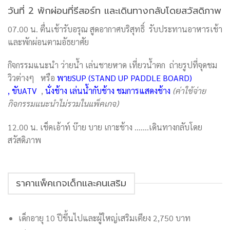
วันที่ 2 พักผ่อนที่รีสอร์ท และเดินทางกลับโดยสวัสดิภาพ
07.00 น. ตื่นเช้ารับอรุณ สูดอากาศบริสุทธิ์ รับประทานอาหารเช้า
และพักผ่อนตามอัธยาศัย
กิจกรรมแนะนำ ว่ายน้ำ เล่นชายหาด เที่ยวน้ำตก ถ่ายรูปที่จุดชม
วิวต่างๆ หรือ
พายSUP (STAND UP PADDLE BOARD)
,
ขับATV
,
นั่งช้าง เล่นน้ำกับช้าง ชมการแสดงช้าง
(ค่าใช้จ่าย
กิจกรรมแนะนำไม่รวมในแพ็คเกจ)
12.00 น. เช็คเอ้าท์ บ๊าย บาย เกาะช้าง …….เดินทางกลับโดย
สวัสดิภาพ
ราคาแพ็คเกจเด็กและคนเสริม
เด็กอายุ 10 ปีขึ้นไปและผู้ใหญ่เสริมเตียง 2,750 บาท