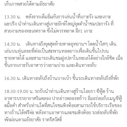
เก็บภาพสวยได้ตามอัธยาศัย
13.30
น.
หลังจากเต็มอิ่มกับการเล่นน้ำที่เกาะรัง และเกาะ
มะปริง นำท่านเดินทางสู่เกาะยักษ์ใหญ่จุดดำน้ำชมปะการัง
ที่
สวยงามของทะเลตราด ซึ่งไม่ควรพลาด อีก
1
เกาะ
14.30 น. เดินทางถึงจุดสุดท้ายหาดอุทยานฯ โดดน้ำใสๆ เดิน
เล่นบนทุ่นลอยที่ต่อเป็นสะพานทอดยาวเพื่อเดินขึ้นไปบน
ชายหาดได้ และสามารถเดินชมฝูงปลาในทะเลได้อย่างใกล้ชิด เมื่อ
ขึ้นจากเกาะรับอาหารว่างยามบ่าย และเดินทางกลับ
16.30 น. เดินทางกลับถึงบ้านบางเบ้า ขึ้นรถเดินทางกลับถึงที่พัก
18.30-19.00 น. รถรับนำท่านเดินทางสู่ร้านไอยรา ซีฟู้ด ร้าน
อาหารบรรยากาศริมคลอง ปากอ่าวคลองพร้าว อิ่มอร่อยกับเมนูซีฟู้
ดมื้อค่ำ สำหรับท่านใดที่สนใจชมหิงห้อยสามารถใช้บริการเรือของ
ทางร้านได้ฟรีค่ะ หลังทานอาหารและชมหิงห้อย รถส่งกลับที่พัก
พักผ่อนตามอัธยาศัย ราตรีสวัสดิ์