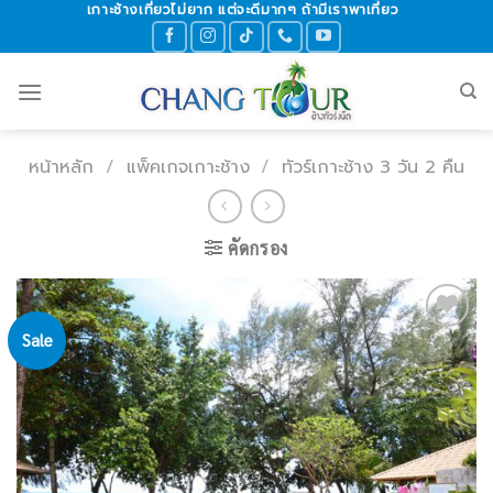
เกาะช้างเที่ยวไม่ยาก แต่จะดีมากๆ ถ้ามีเราพาเที่ยว
Skip
to
content
หน้าหลัก
/
แพ็คเกจเกาะช้าง
/
ทัวร์เกาะช้าง 3 วัน 2 คืน
คัดกรอง
Sale
Add to
wishlist