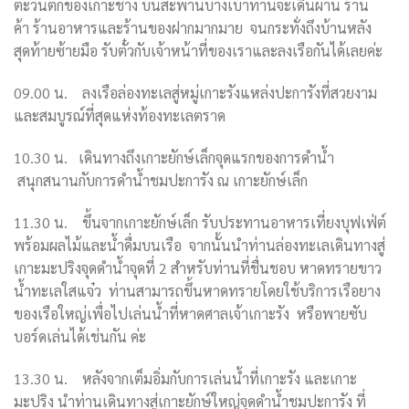
ตะวันตกของเกาะช้าง บนสะพานบางเบ้าท่านจะเดินผ่าน
ร้าน
ค้า
ร้านอาหารและร้านของฝากมากมาย จนกระทั่งถึงบ้านหลัง
สุดท้ายซ้ายมือ รับตั๋วกับเจ้าหน้าที่ของเราและลงเรือกันได้เลยค่ะ
09.00
น.
ลงเรือล่องทะเลสู่หมู่เกาะรังแหล่งปะการังที่สวยงาม
และสมบูรณ์ที่สุดแห่งท้องทะเลตราด
10.30
น.
เดินทางถึงเกาะยักษ์เล็กจุดแรกของการดำน้ำ
สนุกสนานกับการดำน้ำชมปะการัง ณ เกาะยักษ์เล็ก
11.30
น.
ขึ้นจากเกาะยักษ์เล็ก รับประทานอาหารเที่ยงบุฟเฟ่ต์
พร้อมผลไม้และน้ำดื่มบนเรือ
จากนั้นนำท่านล่องทะเลเดินทางสู่
เกาะมะปริงจุดดำน้ำจุดที่
2
สำหรับท่านที่ชื่นชอบ หาดทรายขาว
น้ำทะเลใสแจ๋ว
ท่านสามารถขึ้นหาดทรายโดยใช้บริการเรือยาง
ของเรือใหญ่เพื่อไปเล่นน้ำที่หาดศาลเจ้าเกาะรัง หรือพายซับ
บอร์ดเล่นได้เช่นกัน ค่ะ
13.30
น.
หลังจากเต็มอิ่มกับการเล่นน้ำที่เกาะรัง และเกาะ
มะปริง นำท่านเดินทางสู่เกาะยักษ์ใหญ่จุดดำน้ำชมปะการัง
ที่