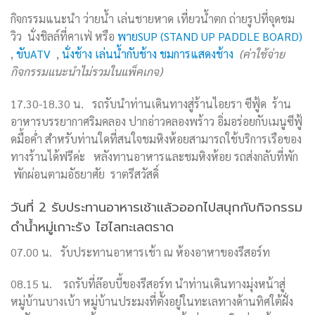
กิจกรรมแนะนำ ว่ายน้ำ เล่นชายหาด เที่ยวน้ำตก ถ่ายรูปที่จุดชม
วิว นั่งชิลล์ที่คาเฟ่ หรือ
พายSUP (STAND UP PADDLE BOARD)
,
ขับATV
,
นั่งช้าง เล่นน้ำกับช้าง ชมการแสดงช้าง
(ค่าใช้จ่าย
กิจกรรมแนะนำไม่รวมในแพ็คเกจ)
17.30-18.30
น. รถรับนำท่านเดินทางสู่ร้านไอยรา ซีฟู้ด
ร้าน
อาหารบรรยากาศริมคลอง ปากอ่าวคลองพร้าว
อิ่มอร่อยกับเมนูซีฟู้
ดมื้อค่ำ
สำหรับท่านใดที่สนใจชมหิงห้อยสามารถใช้บริการเรือของ
ทางร้านได้ฟรีค่ะ หลังทานอาหารและชมหิงห้อย รถส่งกลับที่พัก
พักผ่อนตามอัธยาศัย ราตรีสวัสดิ์
วันที่ 2 รับประทานอาหารเช้าแล้วออกไปสนุกกับกิจกรรม
ดำน้ำหมู่เกาะรัง ไฮไลทะเลตราด
07.00 น. รับประทานอาหารเช้า ณ ห้องอาหาของรีสอร์ท
08.15
น.
รถรับที่ล๊อบบี้ของรีสอร์ท นำท่านเดินทางมุ่งหน้าสู่
หมู่บ้านบางเบ้า หมู่บ้านประมงที่ตั้งอยู่ในทะเลทางด้านทิศใต้ฝั่ง